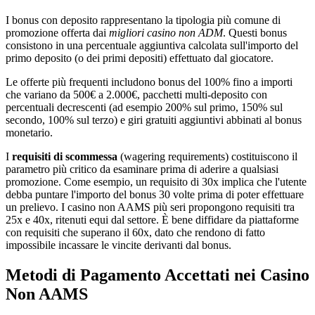
I bonus con deposito rappresentano la tipologia più comune di
promozione offerta dai
migliori casino non ADM
. Questi bonus
consistono in una percentuale aggiuntiva calcolata sull'importo del
primo deposito (o dei primi depositi) effettuato dal giocatore.
Le offerte più frequenti includono bonus del 100% fino a importi
che variano da 500€ a 2.000€, pacchetti multi-deposito con
percentuali decrescenti (ad esempio 200% sul primo, 150% sul
secondo, 100% sul terzo) e giri gratuiti aggiuntivi abbinati al bonus
monetario.
I
requisiti di scommessa
(wagering requirements) costituiscono il
parametro più critico da esaminare prima di aderire a qualsiasi
promozione. Come esempio, un requisito di 30x implica che l'utente
debba puntare l'importo del bonus 30 volte prima di poter effettuare
un prelievo. I casino non AAMS più seri propongono requisiti tra
25x e 40x, ritenuti equi dal settore. È bene diffidare da piattaforme
con requisiti che superano il 60x, dato che rendono di fatto
impossibile incassare le vincite derivanti dal bonus.
Metodi di Pagamento Accettati nei Casino
Non AAMS