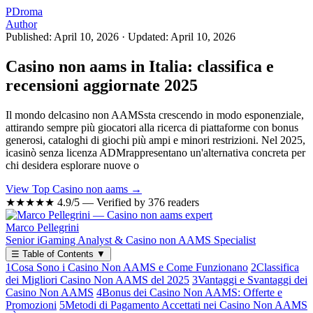
P
Droma
Author
Published: April 10, 2026
·
Updated: April 10, 2026
Casino non aams in Italia: classifica e
recensioni aggiornate 2025
Il mondo delcasino non AAMSsta crescendo in modo esponenziale,
attirando sempre più giocatori alla ricerca di piattaforme con bonus
generosi, cataloghi di giochi più ampi e minori restrizioni. Nel 2025,
icasinò senza licenza ADMrappresentano un'alternativa concreta per
chi desidera esplorare nuove o
View Top Casino non aams →
★★★★★
4.9/5 — Verified by 376 readers
Marco Pellegrini
Senior iGaming Analyst & Casino non AAMS Specialist
☰
Table of Contents
▼
1
Cosa Sono i Casino Non AAMS e Come Funzionano
2
Classifica
dei Migliori Casino Non AAMS del 2025
3
Vantaggi e Svantaggi dei
Casino Non AAMS
4
Bonus dei Casino Non AAMS: Offerte e
Promozioni
5
Metodi di Pagamento Accettati nei Casino Non AAMS