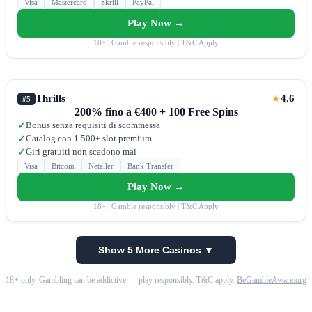
Visa
Mastercard
Skrill
PayPal
Play Now →
18+ | Gamble responsibly | T&C Apply
Thrills
4.6
★
#5
200% fino a €400 + 100 Free Spins
Bonus senza requisiti di scommessa
✓
Catalog con 1.500+ slot premium
✓
Giri gratuiti non scadono mai
✓
Visa
Bitcoin
Neteller
Bank Transfer
Play Now →
18+ | Gamble responsibly | T&C Apply
Show 5 More Casinos ▼
18+ only. Gambling can be addictive — play responsibly. T&C apply.
BeGambleAware.org