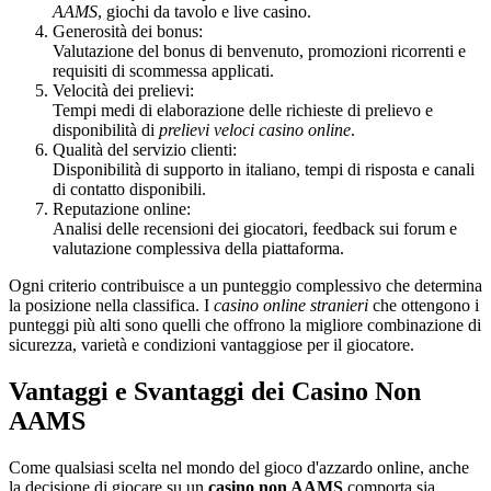
AAMS
, giochi da tavolo e live casino.
Generosità dei bonus:
Valutazione del bonus di benvenuto, promozioni ricorrenti e
requisiti di scommessa applicati.
Velocità dei prelievi:
Tempi medi di elaborazione delle richieste di prelievo e
disponibilità di
prelievi veloci casino online
.
Qualità del servizio clienti:
Disponibilità di supporto in italiano, tempi di risposta e canali
di contatto disponibili.
Reputazione online:
Analisi delle recensioni dei giocatori, feedback sui forum e
valutazione complessiva della piattaforma.
Ogni criterio contribuisce a un punteggio complessivo che determina
la posizione nella classifica. I
casino online stranieri
che ottengono i
punteggi più alti sono quelli che offrono la migliore combinazione di
sicurezza, varietà e condizioni vantaggiose per il giocatore.
Vantaggi e Svantaggi dei Casino Non
AAMS
Come qualsiasi scelta nel mondo del gioco d'azzardo online, anche
la decisione di giocare su un
casino non AAMS
comporta sia