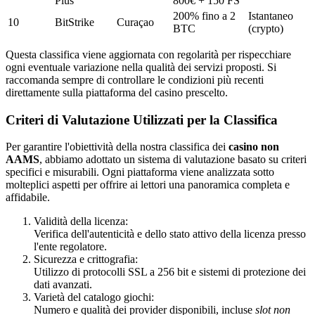
Plus
800€ + 150 FS
200% fino a 2
Istantaneo
10
BitStrike
Curaçao
BTC
(crypto)
Questa classifica viene aggiornata con regolarità per rispecchiare
ogni eventuale variazione nella qualità dei servizi proposti. Si
raccomanda sempre di controllare le condizioni più recenti
direttamente sulla piattaforma del casino prescelto.
Criteri di Valutazione Utilizzati per la Classifica
Per garantire l'obiettività della nostra classifica dei
casino non
AAMS
, abbiamo adottato un sistema di valutazione basato su criteri
specifici e misurabili. Ogni piattaforma viene analizzata sotto
molteplici aspetti per offrire ai lettori una panoramica completa e
affidabile.
Validità della licenza:
Verifica dell'autenticità e dello stato attivo della licenza presso
l'ente regolatore.
Sicurezza e crittografia:
Utilizzo di protocolli SSL a 256 bit e sistemi di protezione dei
dati avanzati.
Varietà del catalogo giochi:
Numero e qualità dei provider disponibili, incluse
slot non