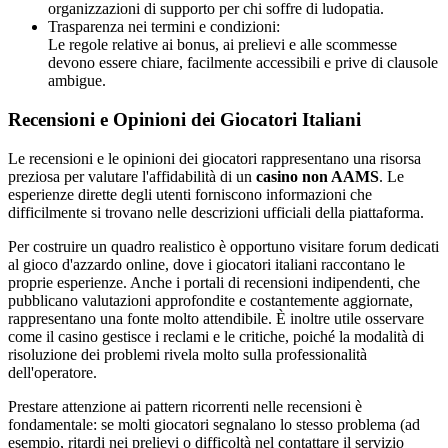
organizzazioni di supporto per chi soffre di ludopatia.
Trasparenza nei termini e condizioni:
Le regole relative ai bonus, ai prelievi e alle scommesse
devono essere chiare, facilmente accessibili e prive di clausole
ambigue.
Recensioni e Opinioni dei Giocatori Italiani
Le recensioni e le opinioni dei giocatori rappresentano una risorsa
preziosa per valutare l'affidabilità di un
casino non AAMS
. Le
esperienze dirette degli utenti forniscono informazioni che
difficilmente si trovano nelle descrizioni ufficiali della piattaforma.
Per costruire un quadro realistico è opportuno visitare forum dedicati
al gioco d'azzardo online, dove i giocatori italiani raccontano le
proprie esperienze. Anche i portali di recensioni indipendenti, che
pubblicano valutazioni approfondite e costantemente aggiornate,
rappresentano una fonte molto attendibile. È inoltre utile osservare
come il casino gestisce i reclami e le critiche, poiché la modalità di
risoluzione dei problemi rivela molto sulla professionalità
dell'operatore.
Prestare attenzione ai pattern ricorrenti nelle recensioni è
fondamentale: se molti giocatori segnalano lo stesso problema (ad
esempio, ritardi nei prelievi o difficoltà nel contattare il servizio