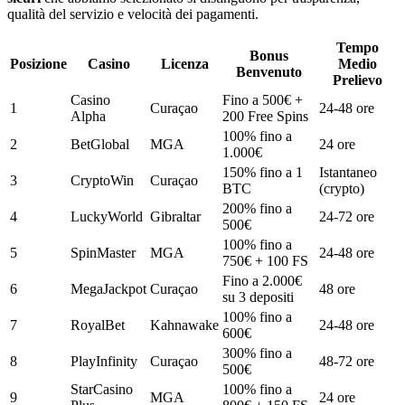
qualità del servizio e velocità dei pagamenti.
Tempo
Bonus
Posizione
Casino
Licenza
Medio
Benvenuto
Prelievo
Casino
Fino a 500€ +
1
Curaçao
24-48 ore
Alpha
200 Free Spins
100% fino a
2
BetGlobal
MGA
24 ore
1.000€
150% fino a 1
Istantaneo
3
CryptoWin
Curaçao
BTC
(crypto)
200% fino a
4
LuckyWorld
Gibraltar
24-72 ore
500€
100% fino a
5
SpinMaster
MGA
24-48 ore
750€ + 100 FS
Fino a 2.000€
6
MegaJackpot
Curaçao
48 ore
su 3 depositi
100% fino a
7
RoyalBet
Kahnawake
24-48 ore
600€
300% fino a
8
PlayInfinity
Curaçao
48-72 ore
500€
StarCasino
100% fino a
9
MGA
24 ore