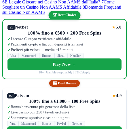
6
È Legale Giocare nei Casino Non AAMS dall'Italia?
7
Come
Scegliere un Casino Non AAMS Affidabile
8
Domande Frequenti
sui Casino Non AAMS
🏆 Best Choice
NetBet
5.0
★
#1
100% fino a €500 + 200 Free Spins
Licenza Curaçao verificata e affidabile
✓
Pagamenti crypto e fiat con depositi istantanei
✓
Prelievi più veloci — media ~18 minuti
✓
Visa
Mastercard
Bitcoin
Skrill
Neteller
Play Now →
18+ | Gamble responsibly | T&C Apply
🎰 Best Bonus
Betsson
4.9
★
#2
100% fino a €1.000 + 100 Free Spins
Bonus benvenuto più generoso della lista
✓
Live casino con 250+ tavoli esclusivi
✓
Scommesse sportive e casino integrati
✓
Visa
Mastercard
Bitcoin
PayPal
Neteller