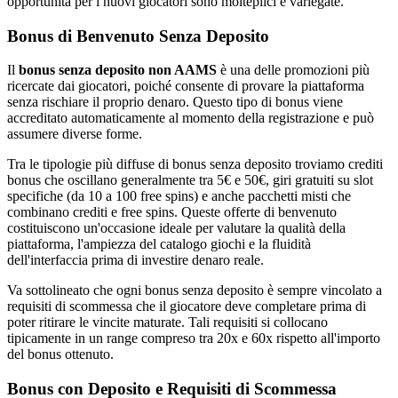
opportunità per i nuovi giocatori sono molteplici e variegate.
Bonus di Benvenuto Senza Deposito
Il
bonus senza deposito non AAMS
è una delle promozioni più
ricercate dai giocatori, poiché consente di provare la piattaforma
senza rischiare il proprio denaro. Questo tipo di bonus viene
accreditato automaticamente al momento della registrazione e può
assumere diverse forme.
Tra le tipologie più diffuse di bonus senza deposito troviamo crediti
bonus che oscillano generalmente tra 5€ e 50€, giri gratuiti su slot
specifiche (da 10 a 100 free spins) e anche pacchetti misti che
combinano crediti e free spins. Queste offerte di benvenuto
costituiscono un'occasione ideale per valutare la qualità della
piattaforma, l'ampiezza del catalogo giochi e la fluidità
dell'interfaccia prima di investire denaro reale.
Va sottolineato che ogni bonus senza deposito è sempre vincolato a
requisiti di scommessa che il giocatore deve completare prima di
poter ritirare le vincite maturate. Tali requisiti si collocano
tipicamente in un range compreso tra 20x e 60x rispetto all'importo
del bonus ottenuto.
Bonus con Deposito e Requisiti di Scommessa