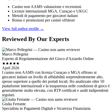
Casino non AAMS valutazione e recensioni
Licenze internazionali MGA, Curaçao e UKGC
Metodi di pagamento per giocatori italiani
Bonus e promozioni per casinò offshore
View full author profile →
Reviewed By Our Experts
Marco Pellegrini
Esperto di Regolamentazione del Gioco d'Azzardo Online
★★★★★
April 2026
I casino non AAMS con licenza Curaçao o MGA offrono ai
giocatori italiani un livello di affidabilità sorprendentemente alto,
spesso superiore a quello dei portali locali. Ho analizzato oltre 50
piattaforme internazionali e la trasparenza nelle condizioni di gioco è
generalmente molto elevata, con RTP certificati e audit indipendenti
regolari.
Giulia Ferrante
Specialista in Pagamenti Digitali e Sicurezza Finanziaria